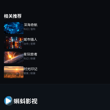
相关推荐
深海奇航
科幻 / 冒险
城市猎人
动作 / 犯罪
星际旅者
科幻 / 剧情
时光印记
爱情 / 剧情
蝌蚪影视