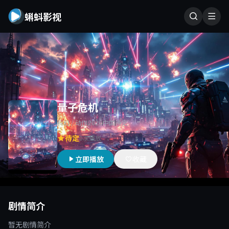
蝌蚪影视
量子危机
科幻 / 动作
2026
中国
待定
待定
0次播放
立即播放
收藏
剧情简介
暂无剧情简介