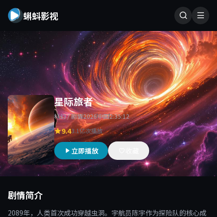
蝌蚪影视
星际旅者
科幻 / 剧情
2026
中国
2:35:12
9.4
3.1亿次播放
立即播放
收藏
剧情简介
2089年，人类首次成功穿越虫洞。宇航员陈宇作为探险队的核心成