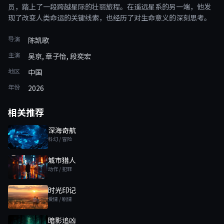
员，踏上了一段跨越星际的壮丽旅程。在遥远星系的另一端，他发
现了改变人类命运的关键线索，也经历了对生命意义的深刻思考。
导演
陈凯歌
主演
吴京, 章子怡, 段奕宏
地区
中国
年份
2026
相关推荐
深海奇航
科幻 / 冒险
城市猎人
动作 / 犯罪
时光印记
爱情 / 剧情
暗影追凶